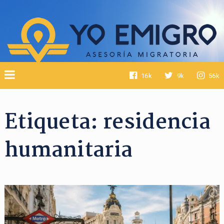
16k
9k
56k
Etiqueta:
residencia
humanitaria