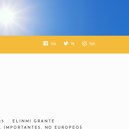
16k
9k
56k
25
ELINMI GRANTE
S
,
IMPORTANTES
,
NO EUROPEOS