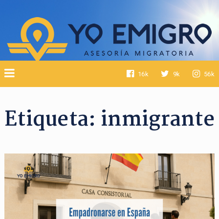
16k
9k
56k
Etiqueta:
inmigrante