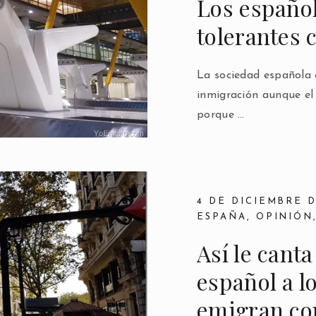
Los españo
tolerantes 
La sociedad española 
inmigración aunque el
porque …
4 DE DICIEMBRE D
ESPAÑA
,
OPINIÓN
Así le cant
español a l
emigran co