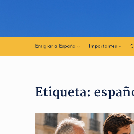
Emigrar a España
Importantes
C
Etiqueta:
españ