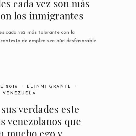
les cada vez son más
con los inmigrantes
es cada vez más tolerante con la
 contexto de empleo sea aún desfavorable
E 2016
ELINMI GRANTE
,
VENEZUELA
a sus verdades este
os venezolanos que
n mucho ego y