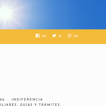
16k
9k
56k
026
INDIFERENCIA
ILIARES
,
GUÍAS Y TRÁMITES
,