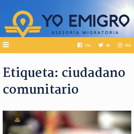
16k
9k
56k
Etiqueta:
ciudadano
comunitario