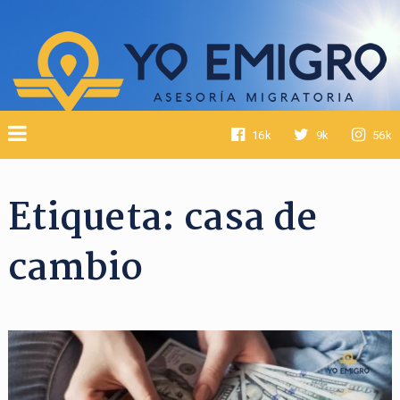
16k
9k
56k
Etiqueta:
casa de
cambio