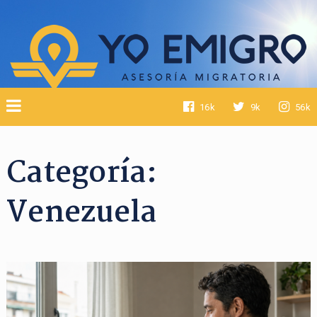
16k
9k
56k
Categoría:
Venezuela