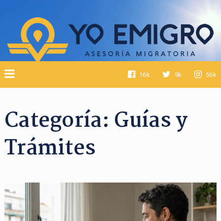
16k
9k
56k
Categoría:
Guías y
Trámites