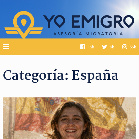
16k
9k
56k
Categoría:
España