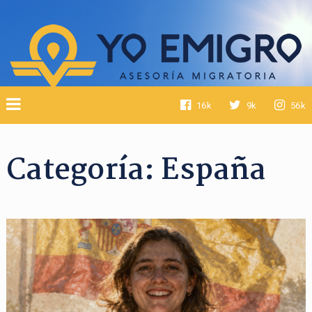
16k
9k
56k
Categoría:
España