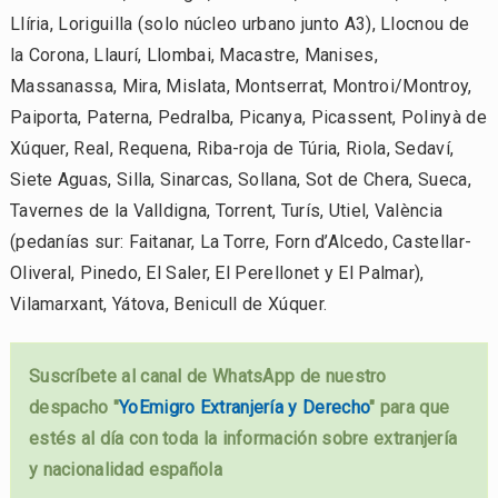
Llíria, Loriguilla (solo núcleo urbano junto A3), Llocnou de
la Corona, Llaurí, Llombai, Macastre, Manises,
Massanassa, Mira, Mislata, Montserrat, Montroi/Montroy,
Paiporta, Paterna, Pedralba, Picanya, Picassent, Polinyà de
Xúquer, Real, Requena, Riba-roja de Túria, Riola, Sedaví,
Siete Aguas, Silla, Sinarcas, Sollana, Sot de Chera, Sueca,
Tavernes de la Valldigna, Torrent, Turís, Utiel, València
(pedanías sur: Faitanar, La Torre, Forn d’Alcedo, Castellar-
Oliveral, Pinedo, El Saler, El Perellonet y El Palmar),
Vilamarxant, Yátova, Benicull de Xúquer.
Suscríbete al canal de WhatsApp de nuestro
despacho "
YoEmigro Extranjería y Derecho
" para que
estés al día con toda la información sobre extranjería
y nacionalidad española