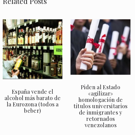
Related Posts
Piden al Estado
España vende el
«agilizar»
alcohol más barato de
homologación de
la Eurozona (todos a
títulos universitarios
beber)
de inmigrantes y
retornados
venezolanos