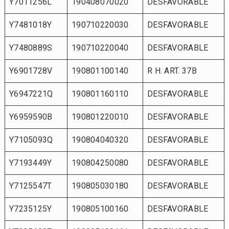
Y7011256L
190408070020
DESFAVORABLE
Y7481018Y
190710220030
DESFAVORABLE
Y7480889S
190710220040
DESFAVORABLE
Y6901728V
190801100140
R H. ART. 37B
Y6947221Q
190801160110
DESFAVORABLE
Y6959590B
190801220010
DESFAVORABLE
Y7105093Q
190804040320
DESFAVORABLE
Y7193449Y
190804250080
DESFAVORABLE
Y7125547T
190805030180
DESFAVORABLE
Y7235125Y
190805100160
DESFAVORABLE