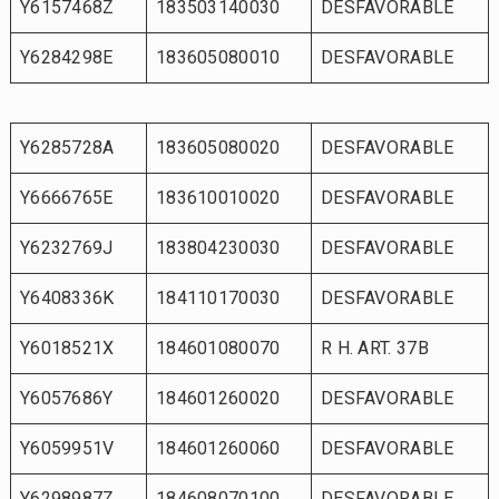
Y6157468Z
183503140030
DESFAVORABLE
Y6284298E
183605080010
DESFAVORABLE
Y6285728A
183605080020
DESFAVORABLE
Y6666765E
183610010020
DESFAVORABLE
Y6232769J
183804230030
DESFAVORABLE
Y6408336K
184110170030
DESFAVORABLE
Y6018521X
184601080070
R H. ART. 37B
Y6057686Y
184601260020
DESFAVORABLE
Y6059951V
184601260060
DESFAVORABLE
Y6298987Z
184608070100
DESFAVORABLE